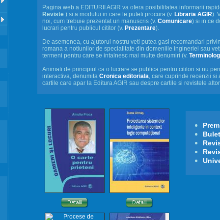
Pagina web a EDITURII AGIR va ofera posibilitatea informarii rapide 
Reviste
) si a modului in care le puteti procura (v.
Libraria AGIR
). 
noi, cum trebuie prezentat un manuscris (v.
Comunicare
) si in ce
lucrari pentru publicul cititor (v.
Prezentare
).
De asemenea, cu ajutorul nostru veti putea gasi recomandari privin
romana a notiunilor de specialitate din domeniile ingineriei sau ve
termeni pentru care se intalnesc mai multe denumiri (v.
Terminolog
Animati de principiul ca o lucrare se publica pentru cititori si nu p
interactiva, denumita
Cronica editoriala
, care cuprinde recenzii si a
cartile care apar la Editura AGIR sau despre cartile si revistele altor 
Premi
Bulet
Revi
Revi
Univ