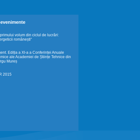
i evenimente
rimului volum din ciclul de lucrări:
rgeticii românești“
gent. Ediția a XI-a a Conferinței Anuale
emice ale Academiei de Științe Tehnice din
îrgu Mureș
IR 2015