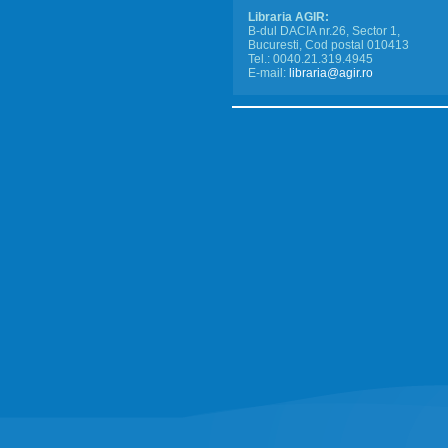
Libraria AGIR:
B-dul DACIA nr.26, Sector 1,
Bucuresti, Cod postal 010413
Tel.: 0040.21.319.4945
E-mail:
libraria@agir.ro