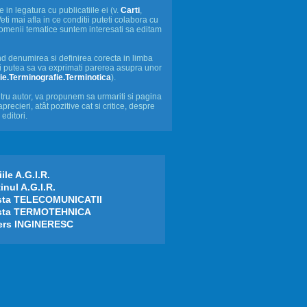
in legatura cu publicatiile ei (v.
Carti
,
Veti mai afla in ce conditii puteti colabora cu
 domenii tematice suntem interesati sa editam
d denumirea si definirea corecta in limba
ti putea sa va exprimati parerea asupra unor
ie.Terminografie.Terminotica
).
entru autor, va propunem sa urmariti si pagina
precieri, atât pozitive cat si critice, despre
editori.
ile A.G.I.R.
inul A.G.I.R.
sta TELECOMUNICATII
sta TERMOTEHNICA
ers INGINERESC