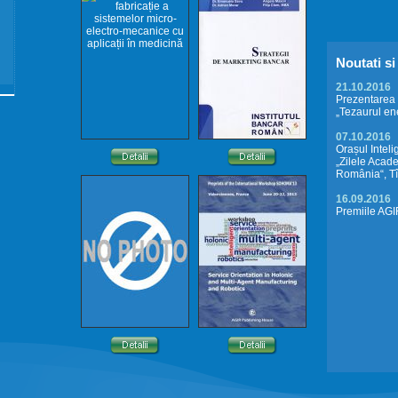
Noutati s
21.10.2016
Prezentarea p
„Tezaurul ene
07.10.2016
Orașul Inteli
„Zilele Acad
România“, T
16.09.2016
Premiile AG